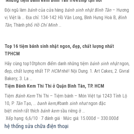
Những tiệm bánh kem Bình Tân freeship tận nơi
Đội ngũ làm
bánh
của cửa hàng
bánh sinh nhật Bình Tân
– Hương
vị Việt là … Địa chỉ: 134-142 Hồ Văn Long, Bình Hưng Hoà B,
Bình
Tân
, Thành phố
Hồ Chí Minh
…
Top 16 tiệm bánh sinh nhật ngon, đẹp, chất lượng nhất
TPHCM
Hãy cùng top10tphcm điểm danh những tiệm
bánh sinh nhật
ngon,
đẹp, chất lượng nhất TP.
HCM
nhé! Nội Dung. 1. Art Cakes; 2. Givral
Bakery; 3. La …
Tiệm Bánh Kem Thi Thi ở Quận Bình Tân, TP. HCM
Tiệm
Bánh Kem
Thi Thi – Tiệm bánh – Món Việt tại 1243 Tỉnh Lộ
10, P.
Tân
Tạo, …
banh kem
,#banh
sinh nhat
ngon đặc
biệt
mình
rất thích
bánh kem
sầu riêng ở …
Xếp hạng: 6,6/10 · ‎7 đánh giá · ‎Mức giá: 15.000đ – 330.000đ
hệ thống sửa chữa điện thoại