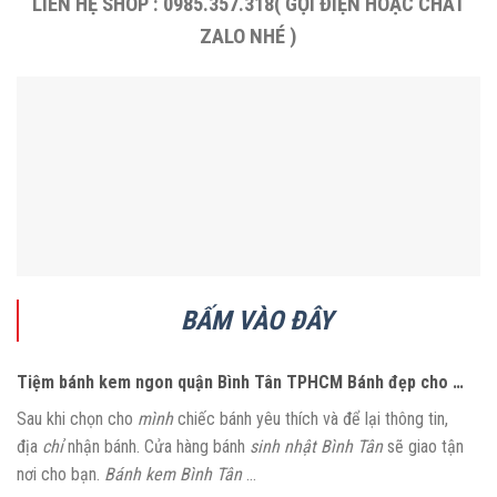
LIÊN HỆ SHOP : 0985.357.318( GỌI ĐIỆN HOẶC CHÁT
ZALO NHÉ )
BẤM VÀO ĐÂY
Tiệm bánh kem ngon quận Bình Tân TPHCM Bánh đẹp cho …
Sau khi chọn cho
mình
chiếc bánh yêu thích và để lại thông tin,
địa
chỉ
nhận bánh. Cửa hàng bánh
sinh nhật Bình Tân
sẽ giao tận
nơi cho bạn.
Bánh kem Bình Tân
…