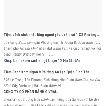
Tiệm bánh sinh nhật tặng người yêu uy tín số 1 CS Phường …
Cửa hàng
Bánh kem
gần Phường Bình Trị Đông B, Quận
Bình Tân
,
Thành phố
Hồ Chí Minh
nhận đặt
Bánh kem
và giao tận nơi với nội
dung: Happy Brithday Henry – 5 …
Shop bánh kem sinh nhật Quận 12 Hồ Chí Minh
Tiệm Bánh Kem Ngon ở Phường An Lạc Quận Bình Tân
676 Lê Trọng Tấn Phường Bình Hừng Hòa Quận
Bình Tân
,
Ho Chi
Minh
City, Vietnam | Bán Buôn
Bánh
Mì.
CÔNG TY CỔ PHẦN BÁNH GIVRAL
Givral là một thương hiệu
bánh
danh tiếng của Sài Gòn với bề dày
lịch sử 70 năm. …
HCM
. Click để chọn ngay cửa hàng Givral gần