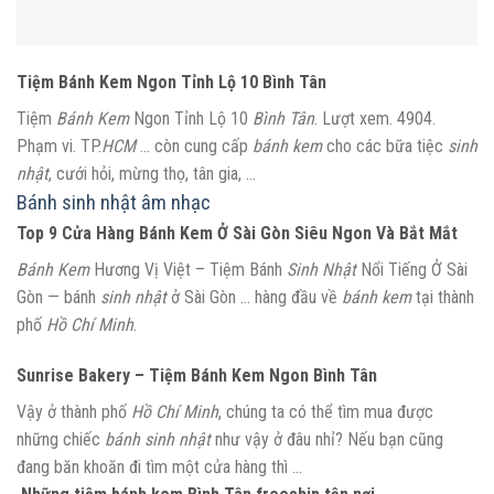
Tiệm Bánh Kem Ngon Tỉnh Lộ 10 Bình Tân
Tiệm
Bánh Kem
Ngon Tỉnh Lộ 10
Bình Tân
. Lượt xem. 4904.
Phạm vi. TP.
HCM
… còn cung cấp
bánh kem
cho các bữa tiệc
sinh
nhật
, cưới hỏi, mừng thọ, tân gia, …
Bánh sinh nhật âm nhạc
Top 9 Cửa Hàng Bánh Kem Ở Sài Gòn Siêu Ngon Và Bắt Mắt
Bánh Kem
Hương Vị Việt – Tiệm Bánh
Sinh Nhật
Nổi Tiếng Ở Sài
Gòn —
bánh
sinh nhật
ở Sài Gòn … hàng đầu về
bánh kem
tại thành
phố
Hồ Chí Minh
.
Sunrise Bakery – Tiệm Bánh Kem Ngon Bình Tân
Vậy ở thành phố
Hồ Chí Minh
, chúng ta có thể tìm mua được
những chiếc
bánh sinh nhật
như vậy ở đâu nhỉ? Nếu bạn cũng
đang băn khoăn đi tìm một cửa hàng thì …