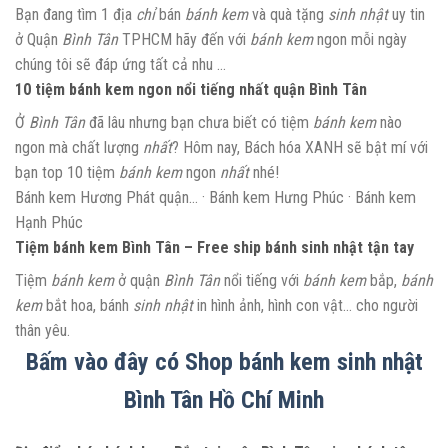
Bạn đang tìm 1 địa
chỉ
bán
bánh kem
và quà tặng
sinh nhật
uy tin
ở Quận
Bình Tân
TPHCM hãy đến với
bánh kem
ngon mỗi ngày
chúng tôi sẽ đáp ứng tất cả nhu …
10 tiệm bánh kem ngon nổi tiếng nhất quận Bình Tân
Ở
Bình Tân
đã lâu nhưng bạn chưa biết có tiệm
bánh kem
nào
ngon mà chất lượng
nhất
? Hôm nay, Bách hóa XANH sẽ bật mí với
bạn top 10 tiệm
bánh kem
ngon
nhất
nhé!
‎Bánh kem Hương Phát quận… · ‎Bánh kem Hưng Phúc · ‎Bánh kem
Hạnh Phúc
Tiệm bánh kem Bình Tân – Free ship bánh sinh nhật tận tay
Tiệm
bánh kem
ở quận
Bình Tân
nổi tiếng với
bánh kem
bắp,
bánh
kem
bắt hoa, bánh
sinh nhật
in hình ảnh, hình con vật… cho người
thân yêu.
Bấm vào đây có Shop bánh kem sinh nhật
Bình Tân Hồ Chí Minh