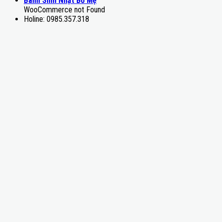
Bánh Sinh Nhật Bố Mẹ
WooCommerce not Found
Holine: 0985.357.318