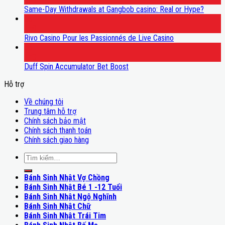
Same-Day Withdrawals at Gangbob casino: Real or Hype?
06
Th8
Rivo Casino Pour les Passionnés de Live Casino
06
Th8
Duff Spin Accumulator Bet Boost
Hỗ trợ
Về chúng tôi
Trung tâm hỗ trợ
Chính sách bảo mật
Chính sách thanh toán
Chính sách giao hàng
Bánh Sinh Nhật Vợ Chồng
Bánh Sinh Nhật Bé 1 -12 Tuổi
Bánh Sinh Nhật Ngộ Nghĩnh
Bánh Sinh Nhật Chữ
Bánh Sinh Nhật Trái Tim