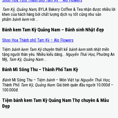
Shop Hoa Tươi Thành phố Tam Kỳ – Alo Flowers
Tam Kỳ
,
Quảng Nam
, BYLA Bakery Coffee & Tea nhận được nhiều lời
khen của hách hàng bởi chất lượng dịch vụ tốt cũng như sản
phẩm
bánh kem
với …
Bánh kem Tam Kỳ Quảng Nam – Bánh sinh Nhật đẹp
Shop Hoa Thành phố Tam Kỳ – Alo Flowers
Tiệm
bánh kem Tam Kỳ
chuyên thiết kế
bánh kem
sinh nhật mến
tặng người thân yêu. Nhiều kiểu dáng…
Nguyễn Thái Học
, Phường An
Mỹ,
Tam Kỳ
,
Quảng Nam
…
Bánh Mì Sông Thu – Thành Phố Tam Kỳ
Bánh
Mì Sông Thu – Tiệm
bánh
– Món Việt tại
Nguyễn Thái Học
,
Thành Phố
Tam Kỳ
,
Quảng Nam
. Giá bình quân đầu người 10.000đ –
100.000đ.
Tiệm bánh kem Tam Kỳ Quảng Nam Thợ chuyên & Mẫu
Đẹp