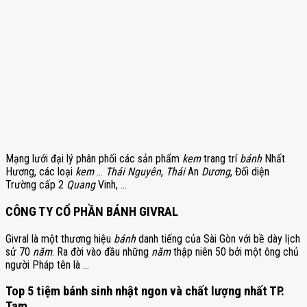
Mạng lưới đại lý phân phối các sản phẩm
kem
trang trí
bánh
Nhất
Hương, các loại
kem
…
Thái Nguyên
,
Thái
An
Dương
, Đối diện
Trường cấp 2
Quang
Vinh, …
CÔNG TY CỔ PHẦN BÁNH GIVRAL
Givral là một thương hiệu
bánh
danh tiếng của Sài Gòn với bề dày lịch
sử 70
năm
. Ra đời vào đầu những
năm
thập niên 50 bởi một ông chủ
người Pháp tên là …
Top 5 tiệm bánh sinh nhật ngon và chất lượng nhất TP.
Tam …