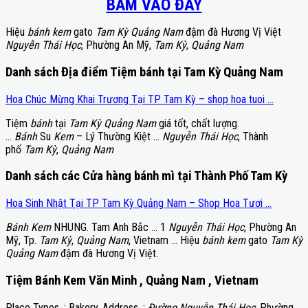
BẤM VÀO ĐÂY
Hiệu
bánh kem
gato
Tam Kỳ Quảng Nam
đậm đà Hương Vị Việt
Nguyễn Thái Học
, Phường An Mỹ,
Tam Kỳ
,
Quảng Nam
Danh sách Địa điểm Tiệm bánh tại Tam Kỳ Quảng Nam
Hoa Chúc Mừng Khai Trương Tại TP Tam Kỳ – shop hoa tuoi …
Tiệm
bánh
tại
Tam Kỳ Quảng Nam
giá tốt, chất lượng.
…
Bánh
Su
Kem
– Lý Thường Kiệt …
Nguyễn Thái Học
, Thành
phố
Tam Kỳ
,
Quảng Nam
Danh sách các Cửa hàng bánh mì tại Thành Phố Tam Kỳ
Hoa Sinh Nhật Tại TP Tam Kỳ Quảng Nam – Shop Hoa Tươi …
Bánh Kem
NHUNG. Tam Anh Bắc … 1
Nguyễn Thái Học
, Phường An
Mỹ, Tp.
Tam Kỳ
,
Quảng Nam
, Vietnam … Hiệu
bánh kem
gato
Tam Kỳ
Quảng Nam
đậm đà Hương Vị Việt.
Tiệm Bánh Kem Văn Minh , Quảng Nam , Vietnam
Place Types, : Bakery. Address, :
Đường Nguyễn Thái Học
, Phường