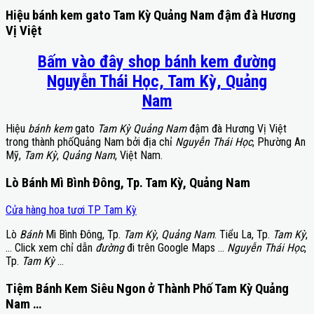
Hiệu bánh kem gato Tam Kỳ Quảng Nam đậm đà Hương
Vị Việt
Bấm vào đây shop bánh kem đường
Nguyễn Thái Học, Tam Kỳ, Quảng
Nam
Hiệu
bánh kem
gato
Tam Kỳ Quảng Nam
đậm đà Hương Vị Việt
trong thành phốQuảng Nam bởi địa chỉ
Nguyễn Thái Học
, Phường An
Mỹ,
Tam Kỳ
,
Quảng Nam
, Việt Nam.
Lò Bánh Mì Bình Đông, Tp. Tam Kỳ, Quảng Nam
Cửa hàng hoa tươi TP Tam Kỳ
Lò
Bánh
Mì Bình Đông, Tp.
Tam Kỳ
,
Quảng Nam
. Tiểu La, Tp.
Tam Kỳ
,
… Click xem chỉ dẫn
đường
đi trên Google Maps …
Nguyễn Thái Học
,
Tp.
Tam Kỳ
…
Tiệm Bánh Kem Siêu Ngon ở Thành Phố Tam Kỳ Quảng
Nam …