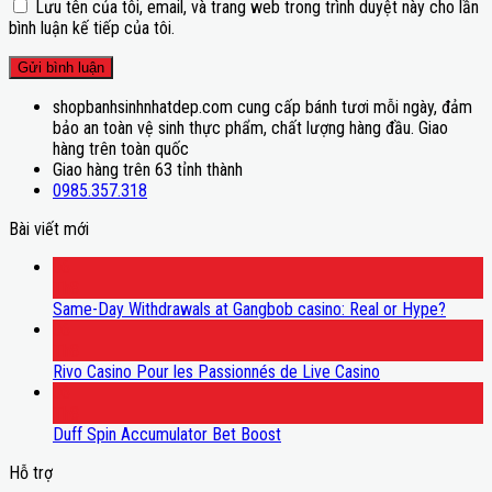
Lưu tên của tôi, email, và trang web trong trình duyệt này cho lần
bình luận kế tiếp của tôi.
shopbanhsinhnhatdep.com cung cấp bánh tươi mỗi ngày, đảm
bảo an toàn vệ sinh thực phẩm, chất lượng hàng đầu. Giao
hàng trên toàn quốc
Giao hàng trên 63 tỉnh thành
0985.357.318
Bài viết mới
06
Th8
Same-Day Withdrawals at Gangbob casino: Real or Hype?
06
Th8
Rivo Casino Pour les Passionnés de Live Casino
06
Th8
Duff Spin Accumulator Bet Boost
Hỗ trợ