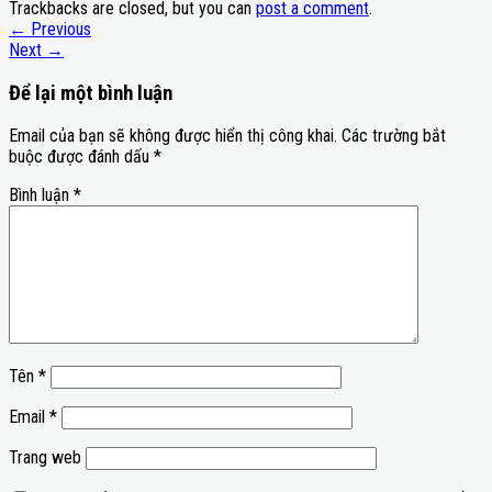
Trackbacks are closed, but you can
post a comment
.
←
Previous
Next
→
Để lại một bình luận
Email của bạn sẽ không được hiển thị công khai.
Các trường bắt
buộc được đánh dấu
*
Bình luận
*
Tên
*
Email
*
Trang web