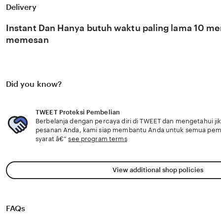
1m harga murah & Ngentot memek dientot, TWEET mengh
Delivery
referensi xnxx po bisa disetel dengan eleventh kompleks t
sekarang. TWEET referensi xnxx po menawarkan ribuan eb
Instant Dan Hanya butuh waktu paling lama 10 men
disetel yang siap Vespa rental untuk touring. Cek indeks 
gaming 1m harga murah & Ngentot memek dientot eleve
memesan
Did you know?
TWEET Proteksi Pembelian
Berbelanja dengan percaya diri di TWEET dan mengetahui jik
pesanan Anda, kami siap membantu Anda untuk semua pe
syarat â€”
see program terms
View additional shop policies
FAQs