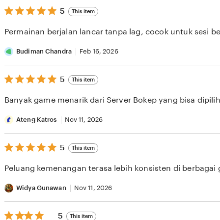
5
5
This item
out
of
Permainan berjalan lancar tanpa lag, cocok untuk sesi b
5
stars
Budiman Chandra
Feb 16, 2026
5
5
This item
out
of
Banyak game menarik dari Server Bokep yang bisa dipilih 
5
stars
Ateng Katros
Nov 11, 2026
5
5
This item
out
of
Peluang kemenangan terasa lebih konsisten di berbagai
5
stars
Widya Gunawan
Nov 11, 2026
5
5
This item