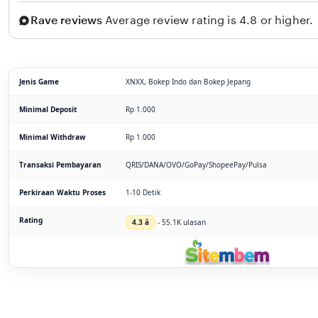
Rave reviews
Average review rating is 4.8 or higher.
Jenis Game
XNXX, Bokep Indo dan Bokep Jepang
Minimal Deposit
Rp 1.000
Minimal Withdraw
Rp 1.000
Transaksi Pembayaran
QRIS/DANA/OVO/GoPay/ShopeePay/Pulsa
Perkiraan Waktu Proses
1-10 Detik
Rating
4.3 â­
- 55.1K ulasan