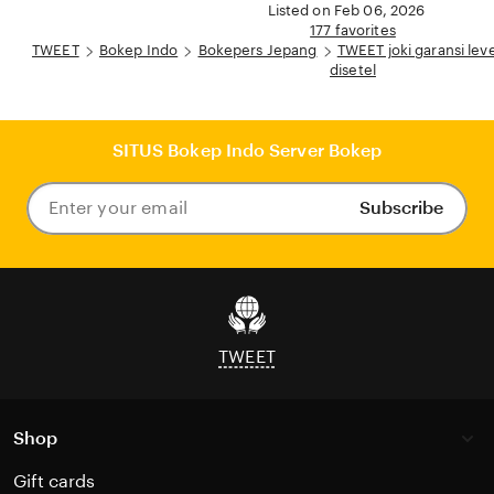
Listed on Feb 06, 2026
177 favorites
TWEET
Bokep Indo
Bokepers Jepang
TWEET joki garansi lev
disetel
SITUS Bokep Indo Server Bokep
Subscribe
Enter
your
email
TWEET
Shop
Gift cards