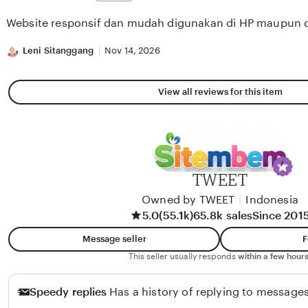
out
of
Website responsif dan mudah digunakan di HP maupun 
5
stars
Leni Sitanggang
Nov 14, 2026
View all reviews for this item
TWEET
Owned by TWEET
|
Indonesia
5.0
(55.1k)
65.8k sales
Since 201
Message seller
F
This seller usually responds
within a few hours
Speedy replies
Has a history of replying to messages