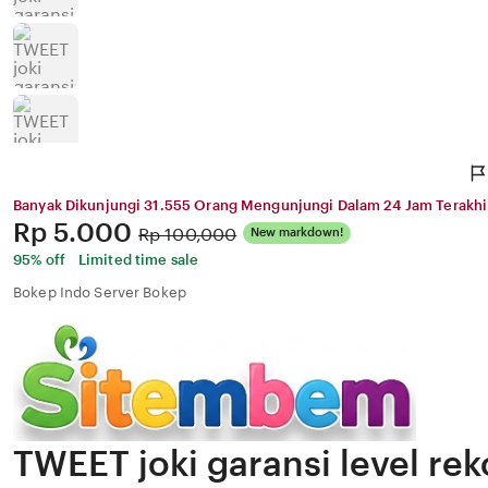
Banyak Dikunjungi 31.555 Orang Mengunjungi Dalam 24 Jam Terakhi
Price:
Rp 5.000
Original
Rp 100,000
New markdown!
Price:
95% off
Limited time sale
Bokep Indo Server Bokep
TWEET joki garansi level re