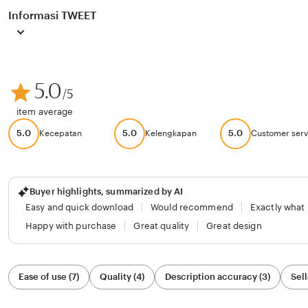
Informasi TWEET
5.0
/5
item average
5.0
5.0
5.0
Kecepatan
Kelengkapan
Customer serv
Buyer highlights, summarized by AI
Easy and quick download
Would recommend
Exactly what
Happy with purchase
Great quality
Great design
Filter
Ease of use (7)
Quality (4)
Description accuracy (3)
Sell
by
category